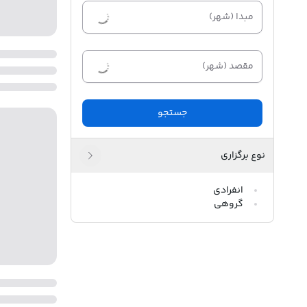
مبدا (شهر)
مقصد (شهر)
جستجو
نوع برگزاری
انفرادی
گروهی