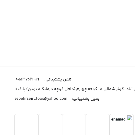
اطلاعات
تلفن پشتیبانی:
05137621919
چه چهارم (داخل کوچه درمانگاه نوین) پلاک 11
ایمیل پشتیبانی:
sepehrseir_toos@yahoo.com