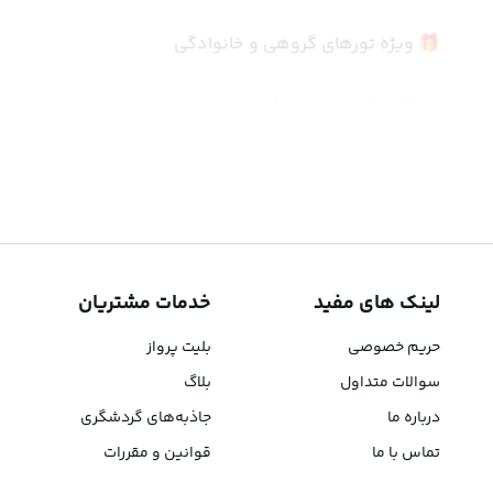
🎁 ویژه تورهای گروهی و خانوادگی
🔐 قرارداد رسمی و مطمئن
🌍 
تورهای خارجی اقساطی :
در سپهر سیر، تمام مقاصد خارجی با امکان 
پرداخت قسطی
 ارائ
لینک های مفید
خدمات مشتریان
🔹
 تور استانبول اقساطی
حریم خصوصی
بلیت پرواز
🔹 تور دبی اقساطی
سوالات متداول
بلاگ
درباره ما
جاذبه‌های گردشگری
🔹 تور انتالیا اقساطی
تماس با ما
قوانین و مقررات