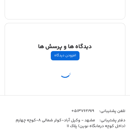
دیدگاه ها و پرسش ها
افزودن دیدگاه
اطلاعات تماس
تلفن پشتیبانی:
05137621919
دفتر پشتیبانی:
مشهد - وکیل آباد-کوثر شمالی 8-کوچه چهارم
(داخل کوچه درمانگاه نوین) پلاک 11