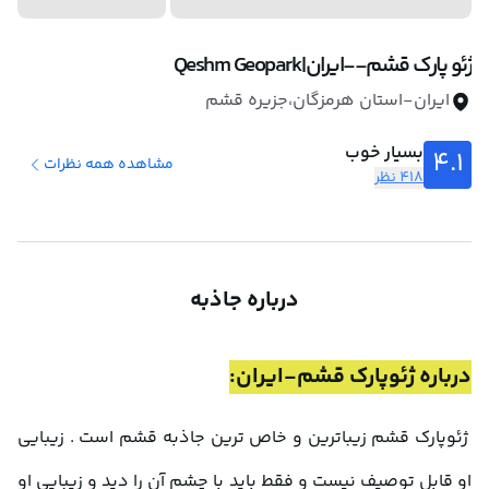
ژئو پارک قشم--ایران|Qeshm Geopark
ایران-استان هرمزگان،جزیره قشم
بسیار خوب
4.1
مشاهده همه نظرات
418 نظر
درباره جاذبه
درباره ژئوپارک قشم-ایران:
 ژئوپارک قشم زیباترین و خاص ترین جاذبه قشم است . زیبایی 
او قابل توصیف نیست و فقط باید با چشم آن را دید و زیبایی او 