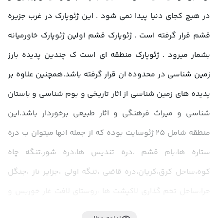
در هیچ کجای دنیا پیدا نمی شود . این ژئوپارک در غرب جزیره 
قشم قرار گرفته است . ژئوپارک قشم اولین ژئوپارک خاورمیانه 
بشمار میرود . ژئوپارک منطقه ای است ک چندین پدیده بارز 
زمین شناسی در محدوده ان قرار گرفته باشد.همچنین علاوه بر 
پدیده های زمین شناسی از اثار تاریخی و بوم شناسی و باستان 
شناسی و میراث فرهنگی و اثار طبیعی برخوردار باشد.این 
منطقه شامل 25 ژئوسایت بوده که از جمله انها میتوان ب دره 
ستاره ها،بام قشم ،دره تندیس ها،دره شور،تنگه چاه 
کوه،ساحل کرق،کریان،دره قاضی ،تنگه اولی ،جزایر ناز ،جنگل 
حرا،ساحل تخم گذاری لاکپشت ها ،روستای لافت غار خوربس و 
تالاب پرندگان دو کوهک اشاره کرد.ژئوپارک قشم سال 1391 