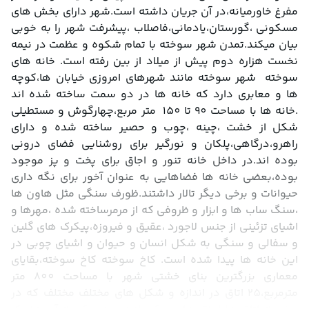
مفرغ خاورمیانه،در آن جریان داشته است.شهر دارای بخش های 
مسکونی ،گورستان،یادمانی،فاصلاب ،پیشرفت شهر را به خوبی 
بیان میکند.تمدن شهر سوخته با تمام شکوه و عظمت در نیمه 
نخست هزاره دوم پیش از میلاد از بین رفته است. خانه های 
سوخته  شهر سوخته مانند شهرهای امروزی خیابان ها،کوچه 
ها و معابری دارد که خانه ها در دو سمت ساخته شده اند 
.خانه ها با مساحت 90 تا 150  متر مربع،چهارگوش و مستطیلی 
شکل از خشت ،چینه ،چوب و حصیر ساخته شده و دارای 
راهرو،درگاهی،پلکان و نورگیر برای روشنایی فضای درونی 
بوده اند.در داخل خانه تنور و اجاق برای پخت و پز موجود 
بوده،بعضی خانه ها فضاهایی به عنوان آخور برای نگه داری 
حیوانات و برخی دیگر تالار داشتند.ظورف سنگی مثل هاون ها 
،سنگ ساب ها و ابزار و ظروفی که از مرمرساخته شده ،مهرها و 
اشیای تزئینی از جنس لاجورد ،عقیق و فیروزه،پیکرک های گلین 
و سفالی و سنگی به شکل انسان و حیوان و اشیای چوبی در 
این خانه ها پیدا شده است. کاخ سوخته کاخ سوخته،بقایای 
معماری بزرگترین بنای خشتی شهر با مساحت 800 متر 
مترمربع،25 اتاق در اندازه و شکل های مختلف مختلف که در 