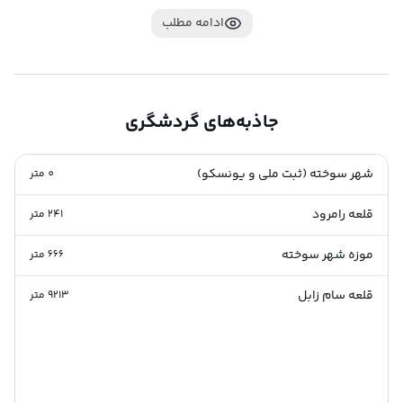
برخی از اتاق ها اجاق های سکومانند و در یکی از آن ها یک 
کوزه نعلی شکل پیدا شده است.کاخ در سال 3800 پیش از 
ادامه مطلب
میلاد دچار آتش سوزی و سپس متروک میشود. گورستان شهر 
سوخته قبرستان شهر سوخته در جنوب شهر با مساحت 21 
هکتار و 22 تا 35 هزار قبر در جهت خورشید و تابش نور قرار 
دارد.تنوع و نوع قبرها نشان دهنده باورها،اعتقادات مذهبی و 
جاذبه‌های گردشگری
اجتماعی مختلف  بین مردمان شهر است .گورهای قبرستان 
شامل گودال  های ساده،گودال های دو قسمتی ،شبه سردابه 
ها،سردابه ها،گورهای مستطیل خشتی،گورهای مربع 
شهر سوخته (ثبت ملی و یونسکو)
0
متر
خشتی،گور های دودیواره ،گورهای دایره خشتی،گورهای دایره 
قلعه رامرود
241
متر
با در مسدود خشتی و تدفین سفالی است و اعتقاد به زندگی 
پس از مرگ مانند جوامع باستان و همچین  طبقه اجتماعی 
موزه شهر سوخته
666
متر
متوفی باعث شده که صدها شی ،غذا،نذورات،ابزار کار و  ظروف 
از این قبور کشف شود.در یکی از قبرها  جمجمه های شش نفر 
قلعه سام زابل
9213
متر
گرد هم چیده شده اند و بقیه قسمت های بدن آن ها را در 
وسط قرار دارند.در قبر دیگر،مادری با دو فرزندش دفن شده که 
مادر دست خود را روی فرزندانش گذاشته  و نمادی از مهر و 
محبت مادری است.استخوان جنین درشکم مادر،تدفین زن و 
شوهر در کنارهم،قبرهای خانوادگی که اعضای خانوادگی در 