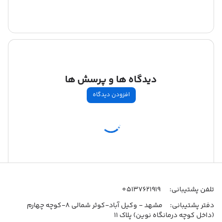
دیدگاه ها و پرسش ها
افزودن دیدگاه
اطلاعات تماس
تلفن پشتیبانی:
05137621919
دفتر پشتیبانی:
مشهد - وکیل آباد-کوثر شمالی 8-کوچه چهارم
(داخل کوچه درمانگاه نوین) پلاک 11