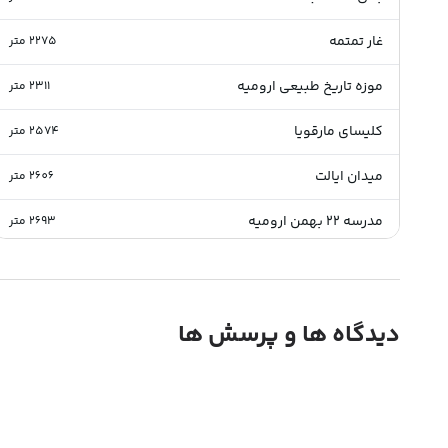
غار تمتمه
2275
متر
موزه تاریخ طبیعی ارومیه
2311
متر
کلیسای مارقویا
2574
متر
میدان ایالت
2606
متر
مدرسه 22 بهمن ارومیه
2693
متر
مجتمع تجاری طوبی ارومیه
2709
متر
کلیسای ماریو خنه
2769
متر
دیدگاه ها و پرسش ها
کلیسای قره باغ
2769
متر
ساختمان شهرداری ارومیه
2786
متر
کلیسای ننه مریم
2790
متر