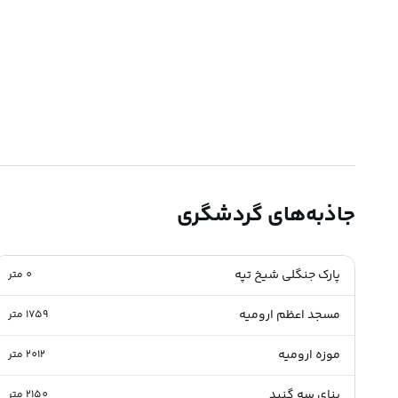
جاذبه‌های گردشگری
پارک جنگلی شیخ تپه
0
متر
مسجد اعظم ارومیه
1759
متر
موزه ارومیه
2012
متر
بنای سه گنبد
2150
متر