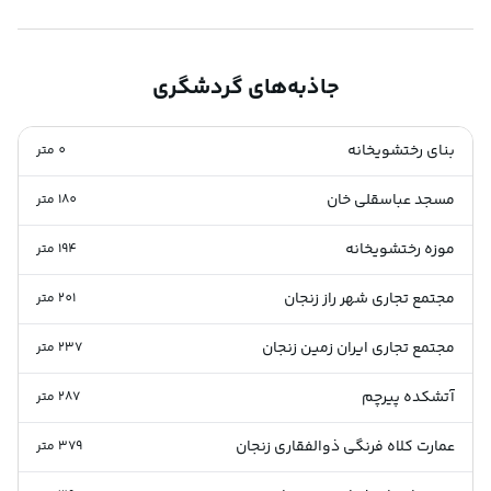
جاذبه‌های گردشگری
بنای رختشویخانه
0
متر
مسجد عباسقلی خان
180
متر
موزه رختشویخانه
194
متر
مجتمع تجاری شهر راز زنجان
201
متر
مجتمع تجاری ایران زمین زنجان
237
متر
آتشکده پیرچم
287
متر
عمارت کلاه فرنگی ذوالفقاری زنجان
379
متر