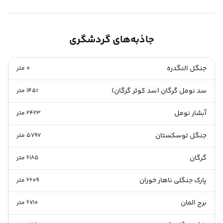
جاذبه‌های گردشگری
جنگل النگدره
0
متر
سد نومل گرگان (سد کوثر گرگان)
1451
متر
آبشار نومل
2423
متر
جنگل توسکستان
5797
متر
گرگان
6185
متر
پارک جنگلی ناهار خوران
6609
متر
برج المان
6710
متر