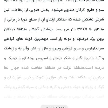
شیب ملایم تشکیل شده به زمین های بندرترکمن ،رودخانه قره 
سو و خلیج  گرگان منتهی میشود. بخش جنوبی از ارتفاعات البرز 
شرقی تشکیل شده که حداکثر ارتفاع آن از سطح دریا در برخی از 
مناطق به 3500 متر می رسد .پوشش گیاهی منطقه درختان 
پهن برگ،درختچه و بوته زار است.مهمترین گونه های گیاهی 
سرخدار،ارس و سرو کوهی وپیرو و مازو و راش وآلوچه و زرشک 
و آزاد ومریم گلی و شکر تیغال و اسپرس بوته ای و چوبک و 
درمنه است.منطقه ترکت در منطقه حفاظت شده جهان نما 
بهترین زیستگاه حیات وحش مرال و شوکا و خرس قهوه ای و 
گرگ و روباه و خوک وحشی و گربه جنگلی و سیاه گوش و پلنگ 
است .پرندگان بومی و مهاجر منطقه شامل انواع دلیجه و عقاب 
و سارگیه وقرقی و کبک و تیهو و بلدرچین و قرقاول و کرکس و 