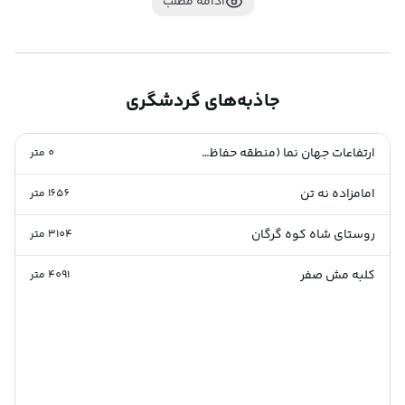
ادامه مطلب
هما و کبوتر جنگلی و شاهین و فاخته و توکا است.
جاذبه‌های گردشگری
ارتفاعات جهان نما (منطقه حفاظت شده جهان نما)
0
متر
امامزاده نه تن
1656
متر
روستای شاه کوه گرگان
3104
متر
کلبه مش صفر
4091
متر