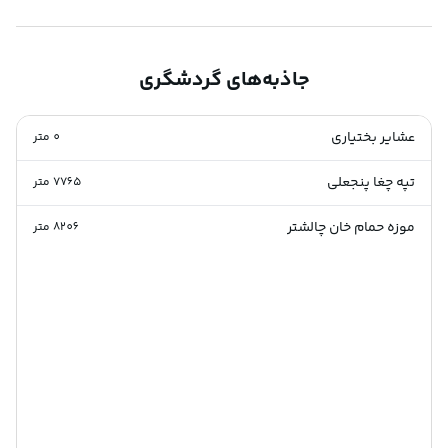
جاذبه‌های گردشگری
عشایر بختیاری
0
متر
تپه چغا پنجعلی
7765
متر
موزه حمام خان چالشتر
8206
متر