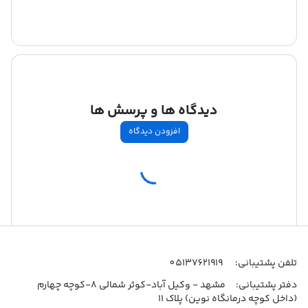
دیدگاه ها و پرسش ها
افزودن دیدگاه
اطلاعات تماس
تلفن پشتیبانی:
05137621919
دفتر پشتیبانی:
مشهد - وکیل آباد-کوثر شمالی 8-کوچه چهارم
(داخل کوچه درمانگاه نوین) پلاک 11