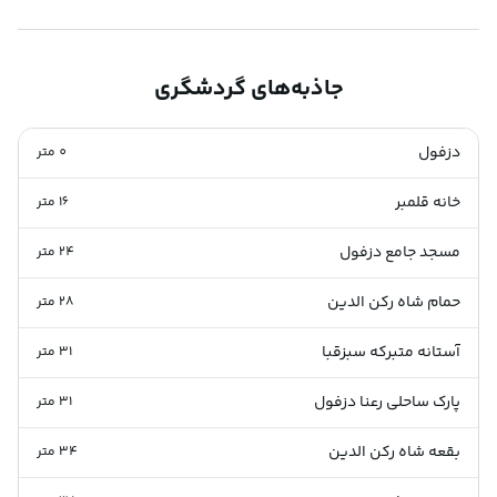
جاذبه‌های گردشگری
دزفول
0
متر
خانه قلمبر
16
متر
مسجد جامع دزفول
24
متر
حمام شاه رکن الدین
28
متر
آستانه متبرکه سبزقبا
31
متر
پارک ساحلی رعنا دزفول
31
متر
بقعه شاه رکن الدین
34
متر