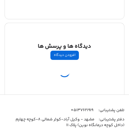
دیدگاه ها و پرسش ها
افزودن دیدگاه
اطلاعات تماس
تلفن پشتیبانی:
05137621919
دفتر پشتیبانی:
مشهد - وکیل آباد-کوثر شمالی 8-کوچه چهارم
(داخل کوچه درمانگاه نوین) پلاک 11