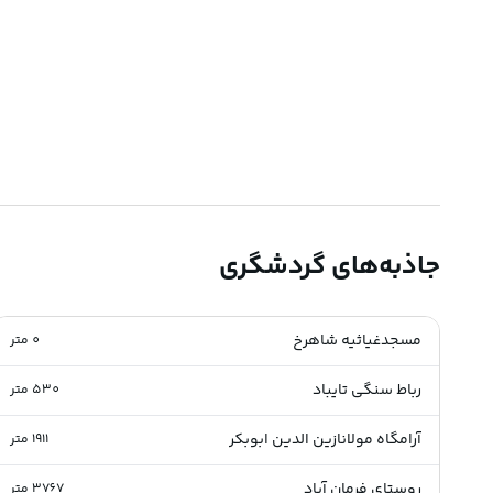
جاذبه‌های گردشگری
مسجدغیاثیه شاهرخ
0
متر
رباط سنگی تایباد
530
متر
آرامگاه مولانازین الدین ابوبکر
1911
متر
روستای فرمان آباد
3767
متر