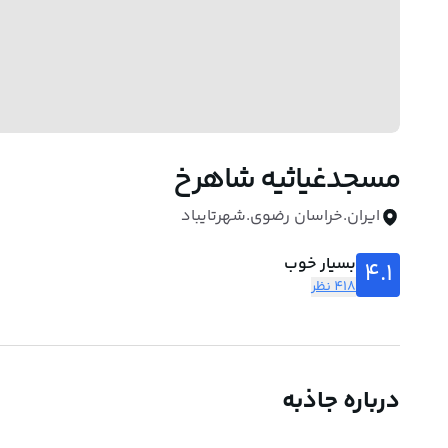
مسجدغیاثیه شاهرخ
ایران.خراسان رضوی.شهرتایباد
بسیار خوب
4.1
418 نظر
درباره جاذبه