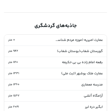
جاذبه‌های گردشگری
عمارت امیریه (موزه مردم شناسی بوشهر) (ثبت ملی )
0
متر
گورستان شغاب(بوستان شغاب)
942
متر
بقعه امام زاده بی بی حکیمه
1120
متر
عمارت ملک بوشهر (ثبت ملی)
1331
متر
مدرسه معماری
1360
متر
آرامگاه آتشی
1567
متر
ابگیر دره لیر
2019
متر