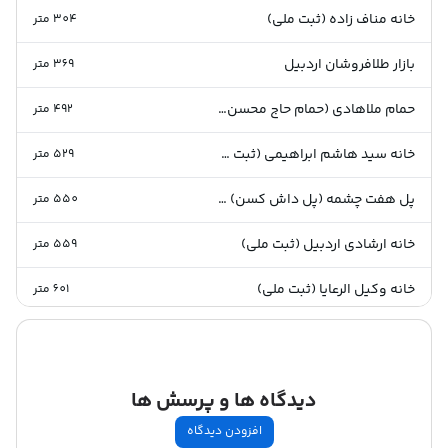
خانه مناف زاده (ثبت ملی)
304
متر
بازار طلافروشان اردبیل
369
متر
حمام ملاهادی (حمام حاج محسن) (ثبت ملی)
492
متر
خانه سید هاشم ابراهیمی (ثبت ملی)
529
متر
پل هفت چشمه (پل داش کسن) (ثبت ملی)
550
متر
خانه ارشادی اردبیل (ثبت ملی)
559
متر
خانه وکیل الرعایا (ثبت ملی)
601
متر
پل ابراهیم آباد (ثبت ملی)
642
متر
رودخانه بالیقلو چای
708
متر
دیدگاه ها و پرسش ها
موزه مردم شناسی اردبیل
742
متر
افزودن دیدگاه