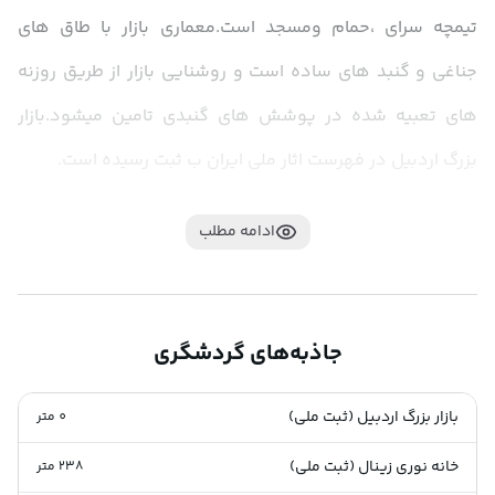
تیمچه سرای ،حمام ومسجد است.معماری بازار با طاق های 
جناغی و گنبد های ساده است و روشنایی بازار از طریق روزنه 
های تعبیه شده در پوشش های گنبدی تامین میشود.بازار 
بزرگ اردبیل در فهرست اثار ملی ایران ب ثبت رسیده است.
ادامه مطلب
جاذبه‌های گردشگری
بازار بزرگ اردبیل (ثبت ملی)
0
متر
خانه نوری زینال (ثبت ملی)
238
متر