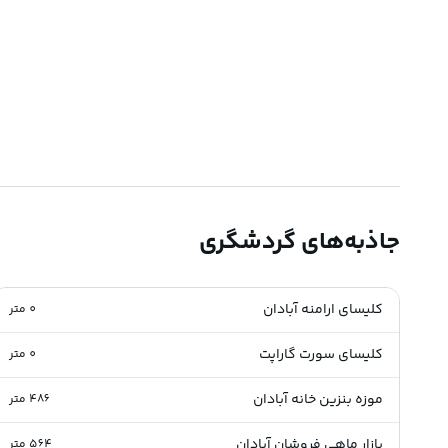
جاذبه‌های گردشگری
کلیسای ارامنه آبادان
0
متر
کلیسای سورت گاراپت
0
متر
موزه بنزین خانه آبادان
486
متر
بازار ماهی فروشان آبادان
564
متر