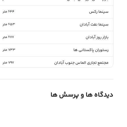
سینما رکس
644
متر
سینما نفت آبادان
653
متر
بازار روز آبادان
677
متر
رستوران پاکستانی ها
733
متر
مجتمع تجاری الماس جنوب آبادان
797
متر
بازار شب آبادان
803
متر
پاساژ حاتم
826
متر
دیدگاه ها و پرسش ها
بازار ته لنجی آبادان
830
متر
پل کابلی امام رضا
904
متر
موزه باستان شناسی آبادان
958
متر