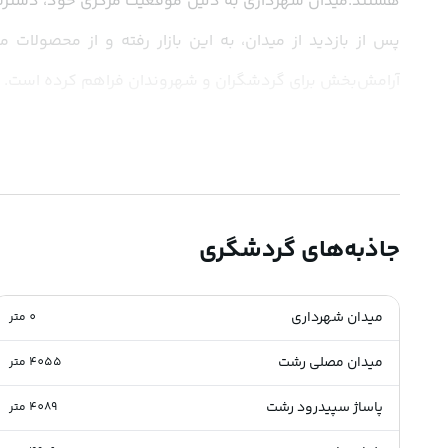
زیبا، 
تور گیلان از مشهد
 را از سایت
سپهرسیر
 خریداری نمایید.
جاذبه‌های گردشگری
تاریخچه میدان شهرداری رشت-ایران:
میدان شهرداری
0
متر
میدان مصلی رشت
4055
متر
پاساژ سپیدرود رشت
4089
متر