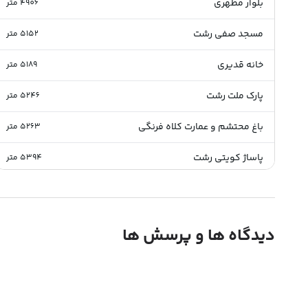
بلوار مطهری
4906
متر
مسجد صفی رشت
5152
متر
خانه قدیری
5189
متر
پارک ملت رشت
5246
متر
باغ محتشم و عمارت کلاه فرنگی
5263
متر
پاساژ کویتی رشت
5394
متر
رشت
5587
متر
بازار رشت
5591
متر
دیدگاه ها و پرسش ها
بازار بزرگ رشت
5591
متر
باغ محتشم رشت
5701
متر