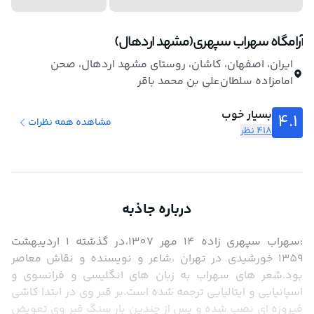
آرامگاه سهراب سپهری(مشهد اردهال)
ایران، اصفهان، کاشان، روستای مشهد اردهال، صحن
امامزاده سلطان‌علی‌ بن محمد باقر
بسیار خوب
4.1
مشاهده همه نظرات
418 نظر
درباره جاذبه
:سهراب سپهری زاده 14 مهر 1307،در گذشته 1 اردیبهشت 
1359 خورشیدی در تهران ،شاعر و نویسنده و نقاش معاصر 
بود.شعر های سهراب به زبان های انگلیسی و فرانسوی و 
اسپانیایی و ایتالیایی ترجمه شده است.بر قبر وی در ابتدا کاشی 
فیروزه ای نصب شده و پس از چندین بار سنگ قبر وی تعویض 