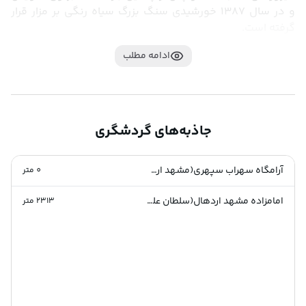
و در سال 1387 خورشیدی سنگ بزرگ سیاه رنگی بر مزار قرار 
گرفته است.
ادامه مطلب
جاذبه‌های گردشگری
آرامگاه سهراب سپهری(مشهد اردهال)
0
متر
امامزاده مشهد اردهال(سلطان علی ابن محمد باقر)
2313
متر