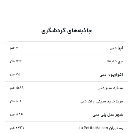
جاذبه‌های گردشگری
اپرا دبی
0
متر
برج خلیفه
564
متر
اکواریوم دبی
751
متر
سیاره سبز دبی
1588
متر
مرکز خرید سیتی واک دبی
1610
متر
شهر متل پلی دبی
1684
متر
رستوران La Petite Maison
2447
متر