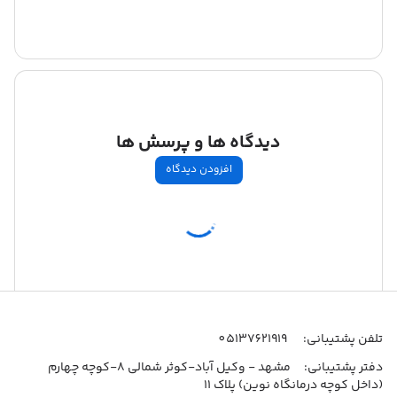
دیدگاه ها و پرسش ها
افزودن دیدگاه
اطلاعات تماس
تلفن پشتیبانی:
05137621919
دفتر پشتیبانی:
مشهد - وکیل آباد-کوثر شمالی 8-کوچه چهارم
(داخل کوچه درمانگاه نوین) پلاک 11