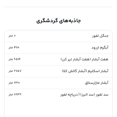
جاذبه‌های گردشگری
جنگل لفور
0
متر
آبگرم ازرود
4110
متر
هفت آبشار (هفت آبشار تیر کن)
6514
متر
آبشار اسکلیم (آبشار گالش کلا)
6757
متر
آبشار مازارستاق
7210
متر
سد لفور (سد البرز) | دریاچه لفور
7832
متر