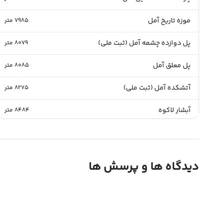
موزه تاریخ آمل
7985
متر
پل دوازده چشمه آمل (ثبت ملی)
8079
متر
پل معلق آمل
8085
متر
آتشکده آمل (ثبت ملی)
8275
متر
آبشار لاکوه
8484
متر
مسجد جامع آمل
9246
متر
دخمه های سه طاق شاهندشت
9297
متر
دیدگاه ها و پرسش ها
جاده هزار
9829
متر