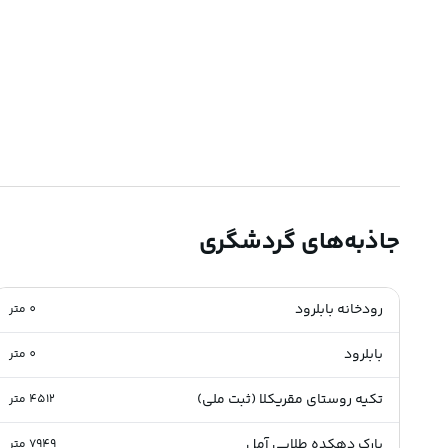
جاذبه‌های گردشگری
رودخانه بابلرود
0
متر
بابلرود
0
متر
تکیه روستای مقریکلا (ثبت ملی)
4512
متر
پارک دهکده طلایی آمل
7949
متر