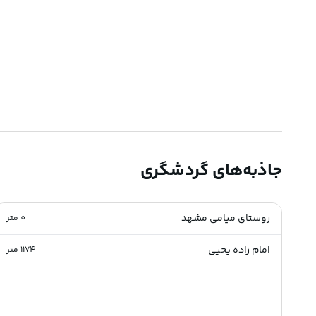
جاذبه‌های گردشگری
روستای میامی مشهد
0
متر
امام زاده یحیی
1174
متر