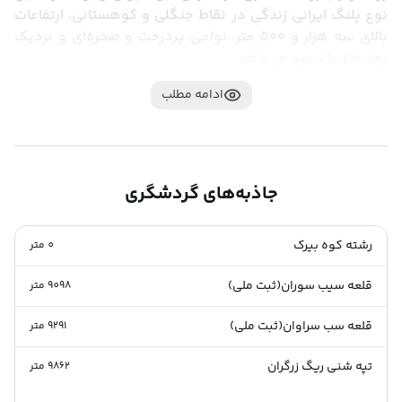
نوع پلنگ ایرانی زندگی در نقاط جنگلی و کوهستانی، ارتفاعات 
بالای سه هزار و ۵۰۰ متر، نواحی پردرخت و صخره‌ای و نزدیک 
رودخانه را ترجیح می‌دهد.
ادامه مطلب
جاذبه‌های گردشگری
رشته کوه بیرک
0
متر
قلعه سیب سوران(ثبت ملی)
9098
متر
قلعه سب سراوان(ثبت ملی)
9291
متر
تپه شنی ریگ زرگران
9862
متر