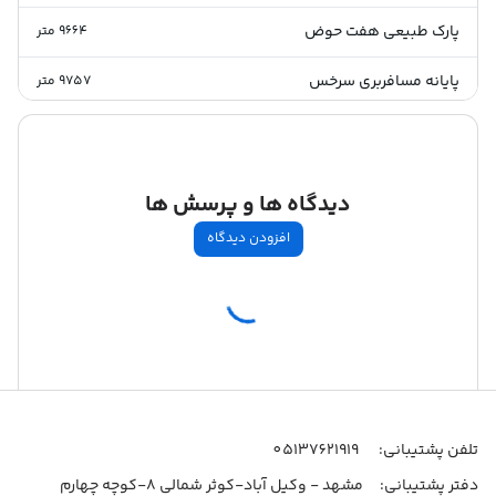
پارک طبیعی هفت حوض
9664
متر
پایانه مسافربری سرخس
9757
متر
خانه رجایی مشهد
9781
متر
دیدگاه ها و پرسش ها
افزودن دیدگاه
اطلاعات تماس
تلفن پشتیبانی:
05137621919
دفتر پشتیبانی:
مشهد - وکیل آباد-کوثر شمالی 8-کوچه چهارم