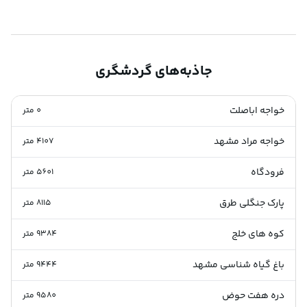
جاذبه‌های گردشگری
خواجه اباصلت
0
متر
خواجه مراد مشهد
4107
متر
فرودگاه
5601
متر
پارک جنگلی طرق
8115
متر
کوه های خلج
9384
متر
باغ گیاه شناسی مشهد
9444
متر
دره هفت حوض
9580
متر