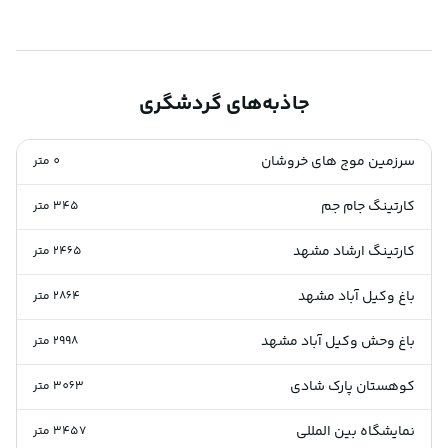
جاذبه‌های گردشگری
سرزمین موج های خروشان
0
متر
کارتینگ جام جم
345
متر
کارتینگ ارشاد مشهد
2465
متر
باغ وکیل آباد مشهد
2864
متر
باغ وحش وکیل آباد مشهد
2998
متر
کوهستان پارک شادی
3063
متر
نمایشگاه بین المللی
3457
متر