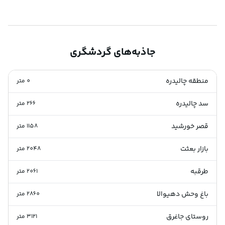
جاذبه‌های گردشگری
منطقه چالیدره
0
متر
سد چالیدره
266
متر
قصر خورشید
1158
متر
بازار بعثت
2048
متر
طرقبه
2061
متر
باغ وحش دهیوالا
2860
متر
روستای جاغرق
3121
متر