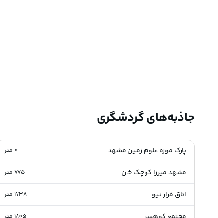
جاذبه‌های گردشگری
پارک موزه علوم زمین مشهد
0
متر
مشهد میرزا کوچک خان
775
متر
اتاق فرار نیو
1738
متر
مجتمع کوهسر
1805
متر