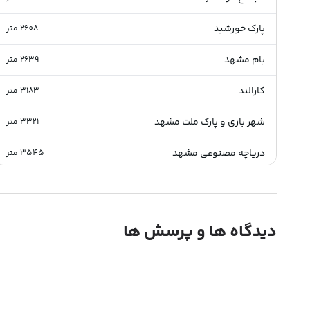
پارک خورشید
2608
متر
بام مشهد
2639
متر
کارالند
3183
متر
شهر بازی و پارک ملت مشهد
3321
متر
دریاچه مصنوعی مشهد
3545
متر
مرکز خرید کاسپین
4113
متر
موزه بزرگ خراسان رضوی
4371
متر
دیدگاه ها و پرسش ها
باشگاه کودک و آینده
4512
متر
پارک کوهسنگی مشهد
4555
متر
بلوار احمدآباد
4678
متر