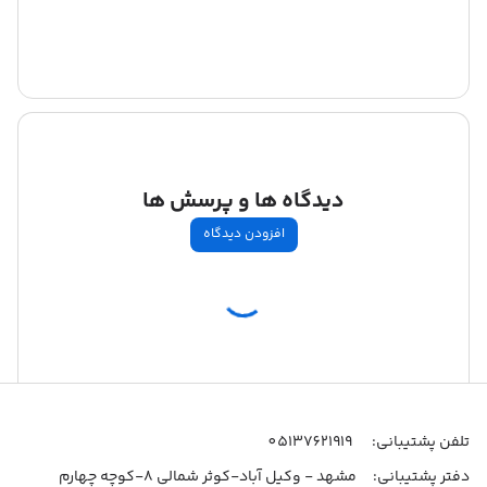
دیدگاه ها و پرسش ها
افزودن دیدگاه
اطلاعات تماس
تلفن پشتیبانی:
05137621919
دفتر پشتیبانی:
مشهد - وکیل آباد-کوثر شمالی 8-کوچه چهارم