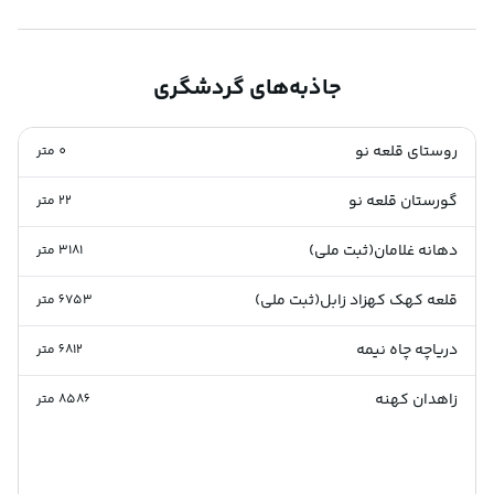
جاذبه‌های گردشگری
روستای قلعه نو
0
متر
گورستان قلعه نو
22
متر
دهانه غلامان(ثبت ملی)
3181
متر
قلعه کهک کهزاد زابل(ثبت ملی)
6753
متر
دریاچه چاه نیمه
6812
متر
زاهدان کهنه
8586
متر