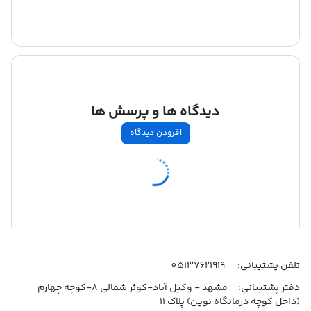
دیدگاه ها و پرسش ها
افزودن دیدگاه
اطلاعات تماس
تلفن پشتیبانی:
05137621919
دفتر پشتیبانی:
مشهد - وکیل آباد-کوثر شمالی 8-کوچه چهارم
(داخل کوچه درمانگاه نوین) پلاک 11