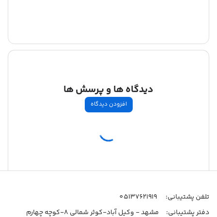
دیدگاه ها و پرسش ها
افزودن دیدگاه
اطلاعات تماس
تلفن پشتیبانی:
05137621919
دفتر پشتیبانی:
مشهد - وکیل آباد-کوثر شمالی 8-کوچه چهارم