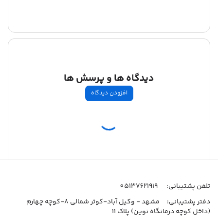
دیدگاه ها و پرسش ها
افزودن دیدگاه
اطلاعات تماس
تلفن پشتیبانی:
05137621919
دفتر پشتیبانی:
مشهد - وکیل آباد-کوثر شمالی 8-کوچه چهارم
(داخل کوچه درمانگاه نوین) پلاک 11