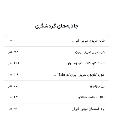
جاذبه‌های گردشگری
خانه حریری تبریز-ایران
0
متر
درب نوبر تبریز-ایران
268
متر
موزه کاریکاتور تبریز-ایران
505
متر
موزه کارتون تبریز-ایران/Cartoon Museum of Tabriz
519
متر
پل پهلوی
571
متر
طاق و قلعه هلاکو
586
متر
باغ گلستان تبریز-ایران
612
متر