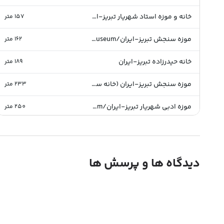
خانه و موزه استاد شهریار تبریز-ایران/Shahriar's House Museum
157
متر
موزه سنجش تبریز-ایران/Measurement Museum
162
متر
خانه حیدرزاده تبریز-ایران
189
متر
موزه سنجش تبریز-ایران (خانه سلماسی)
233
متر
موزه ادبی شهریار تبریز-ایران/Shahriar's House Museum
250
متر
کاخ شهرداری تبریز-ایران/Municipality Palace of Tabriz
280
متر
کلیسای مریم مقدس تبریز-ایران/Saint Mary Church
280
متر
دیدگاه ها و پرسش ها
خانه حیدر زاده تبریز-ایران/Heidarzadeh's House
283
متر
خیابان تربیت تبریز-ایران/Tarbiyat Street
301
متر
موزه مردم شناسی عشایر آذربایجان
327
متر