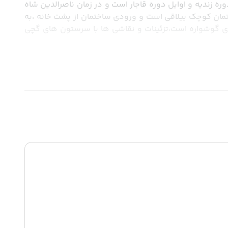
خانه بهنام گنجینه ای یا خانه قدکی ،یکی از عمارت مسکونی شهر تبریز ،در اواخر دوره زندیه و اوایل دوره قاجار است و در زمان دوره زندیه و اوایل دوره قاجار است و در زمان ناصرالدین شاه 
،نوسازی و با نقاشی هایی تزیین گردیده است.خانه بهنام دارای دو حیاط اندرونی و بیرونی و یک ساختمان قشقلایی و یک ساختمان کوچک ییلاقی است و ورودی ساختمان از پشت خانه ،به 
هشتی و حیاط است.عمارت اصلی دارای شاه نشین بزرگ،پنجره ای ارسی با شیشه های رنگی و ایوان ستون دار و بلند و اتاق های گوشواره است،تزئینات و نقاشی ها با سرستون های گچی 