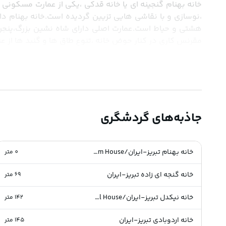
مقرنس کاری در کنار حوض خانه ،تنوع طاق ها و گنبد ها از 
جاذبه‌های گردشگری
خانه بهنام تبریز-ایران/Behnam House
0
متر
خانه گنجه ای زاده تبریز-ایران
69
متر
خانه نیکدل تبریز-ایران/Nikdel House
142
متر
خانه اردوبادی تبریز-ایران
145
متر