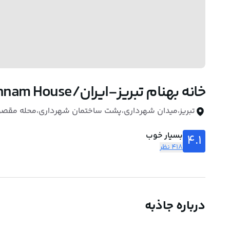
خانه بهنام تبریز-ایران/Behnam House
تبریز،میدان شهرداری،پشت ساختمان شهرداری،محله مقص
بسیار خوب
4.1
418 نظر
درباره جاذبه