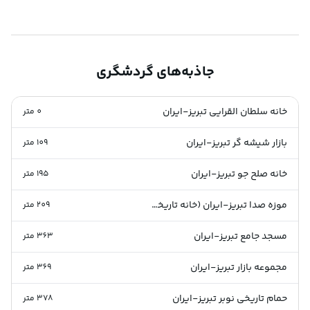
جاذبه‌های گردشگری
خانه سلطان القرایی تبریز-ایران
0
متر
بازار شیشه گر تبریز-ایران
109
متر
خانه صلح جو تبریز-ایران
195
متر
موزه صدا تبریز-ایران (خانه تاریخی امیر پرویز)/Tabriz Sound Museum
209
متر
مسجد جامع تبریز-ایران
363
متر
مجموعه بازار تبریز-ایران
369
متر
حمام تاریخی نوبر تبریز-ایران
378
متر