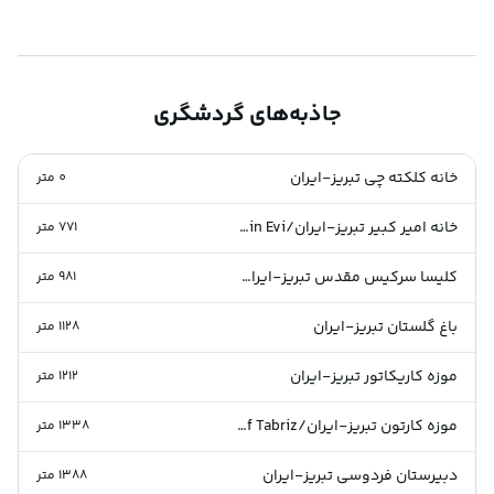
جاذبه‌های گردشگری
خانه کلکته چی تبریز-ایران
0
متر
خانه امیر کبیر تبریز-ایران/Emirkebir'in Evi
771
متر
کلیسا سرکیس مقدس تبریز-ایران/St. Sarkis Church
981
متر
باغ گلستان تبریز-ایران
1128
متر
موزه کاریکاتور تبریز-ایران
1212
متر
موزه کارتون تبریز-ایران/Cartoon Museum of Tabriz
1338
متر
دبیرستان فردوسی تبریز-ایران
1388
متر