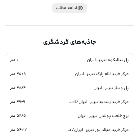
از سایت
 سپهرسیر
 خریداری کنید .
ادامه مطلب
بهترین زمان سفر به تبریز-ایران:
جاذبه‌های گردشگری
شما می توانید در هر فصلی به این شهر سفر کنید حتی 
تابستان . تبریز در تابستان هوای معتدل و خنکی را دارد و یکی 
پل بیلانکوه تبریز-ایران
0
متر
از بهترین شهر گردشگری در تابستان به حساب می آید .
مرکز خرید لاله پارک تبریز-ایران
4528
متر
پل ونیار تبریز-ایران
4884
متر
نحوه دسترسی به شهر تبریز-ایران:
مرکز خرید رشدیه تبریز-ایران/Roshdiyeh Mall
4909
متر
هوایی :
 براس دسترسی آسان به شهر تبریز شما باید
 بلیط 
برج خلعت پوشان تبریز-ایران
5285
متر
هواپیمای مشهد-تبریز
 / 
بلیط هواپیمای تبریز-مشهد
 را تهیه 
مرکز خرید میلاد نور تبریز-ایران/Milad Noor Shopping Center
5437
متر
کنید . 