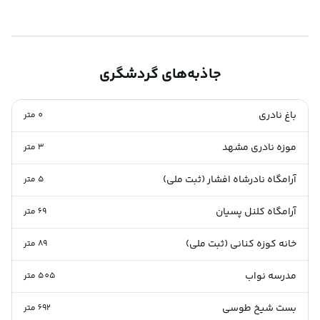
جاذبه‌های گردشگری
باغ نادری
0
متر
موزه نادری مشهد
3
متر
آرامگاه نادرشاه افشار (ثبت ملی)
5
متر
آرامگاه کلنل پسیان
69
متر
خانه کوزه کنانی (ثبت ملی)
89
متر
مدرسه نواب
505
متر
بست شیخ طوسی
692
متر