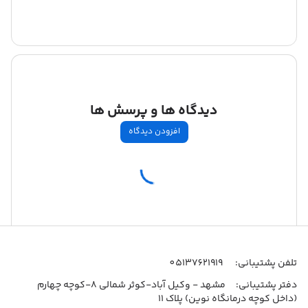
دیدگاه ها و پرسش ها
افزودن دیدگاه
اطلاعات تماس
تلفن پشتیبانی:
05137621919
دفتر پشتیبانی:
مشهد - وکیل آباد-کوثر شمالی 8-کوچه چهارم
(داخل کوچه درمانگاه نوین) پلاک 11