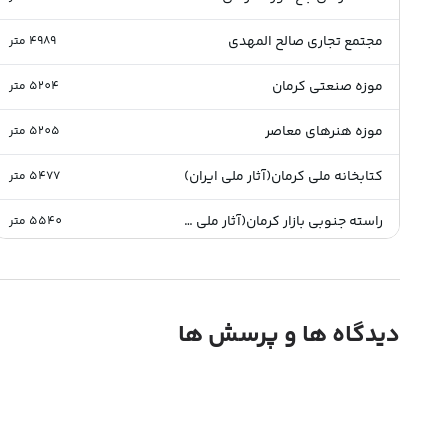
مجتمع تجاری صالح المهدی
4989
متر
موزه صنعتی کرمان
5204
متر
موزه هنرهای معاصر
5205
متر
کتابخانه ملی کرمان(آثار ملی ایران)
5477
متر
راسته جنوبی بازار کرمان(آثار ملی ایران)
5540
متر
یخدان مویدی(آثار ملی ایران)
5562
متر
فرودگاه کرمان
5770
متر
دیدگاه ها و پرسش ها
بازار بزرگ کرمان
6020
متر
بازار نقارخانه کرمان(آثار ملی ایران)
6022
متر
بازار قلعه محمود(آثار ملی ایران)
6023
متر