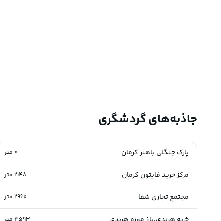
جاذبه‌های گردشگری
پارک جنگلی باهنر کرمان
0
متر
مرکز خرید فایتون کرمان
2148
متر
مجتمع تجاری شفا
2960
متر
خانه هرندی،باغ موزه هرندی
4593
متر