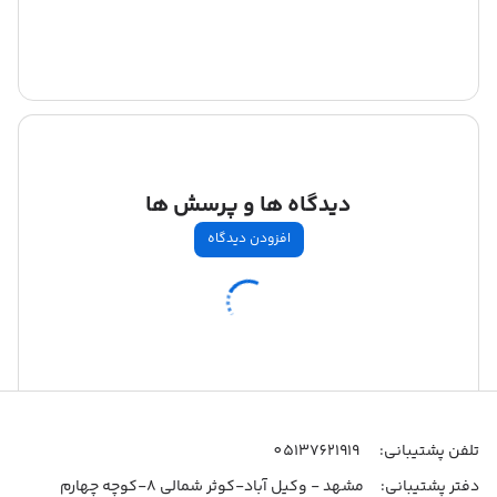
دیدگاه ها و پرسش ها
افزودن دیدگاه
اطلاعات تماس
تلفن پشتیبانی:
05137621919
دفتر پشتیبانی:
مشهد - وکیل آباد-کوثر شمالی 8-کوچه چهارم