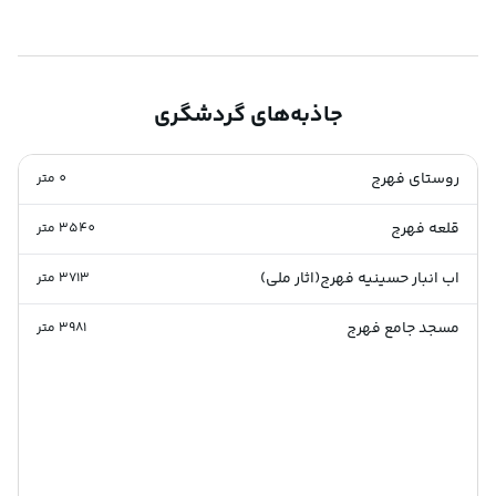
جاذبه‌های گردشگری
روستای فهرج
0
متر
قلعه فهرج
3540
متر
اب انبار حسینیه فهرج(اثار ملی)
3713
متر
مسجد جامع فهرج
3981
متر