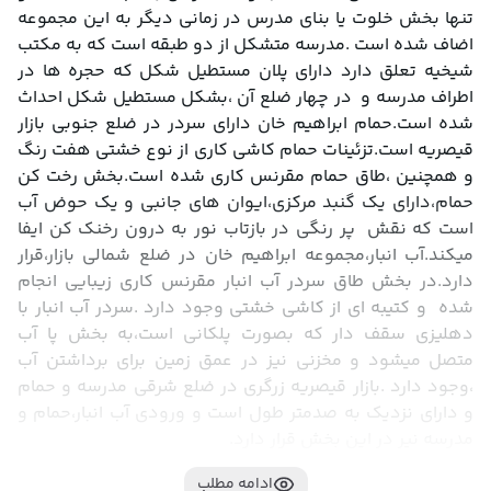
تنها بخش خلوت یا بنای مدرس در زمانی دیگر به این مجموعه 
اضاف شده است .مدرسه متشکل از دو طبقه است که به مکتب 
شیخیه تعلق دارد دارای پلان مستطیل شکل که حجره ها در 
اطراف مدرسه و  در چهار ضلع آن ،بشکل مستطیل شکل احداث 
شده است.حمام ابراهیم خان دارای سردر در ضلع جنوبی بازار 
قیصریه است.تزئینات حمام کاشی کاری از نوع خشتی هفت رنگ 
و همچنین ،طاق حمام مقرنس کاری شده است.بخش رخت کن 
حمام،دارای یک گنبد مرکزی،ایوان های جانبی و یک حوض آب 
است که نقش  پر رنگی در بازتاب نور به درون رخنک کن ایفا 
میکند.آب انبار،مجموعه ابراهیم خان در ضلع شمالی بازار،قرار 
دارد.در بخش طاق سردر آب انبار مقرنس کاری زیبایی انجام 
شده  و کتیبه ای از کاشی خشتی وجود دارد .سردر آب انبار با 
دهلیزی سقف دار که بصورت پلکانی است،به بخش پا آب 
متصل میشود و مخزنی نیز در عمق زمین برای برداشتن آب 
،وجود دارد .بازار قیصریه زرگری در ضلع شرقی مدرسه و حمام 
و دارای نزدیک به صدمتر طول است و ورودی آب انبار،حمام و 
مدرسه نیر در این بخش قرار دارد.
ادامه مطلب