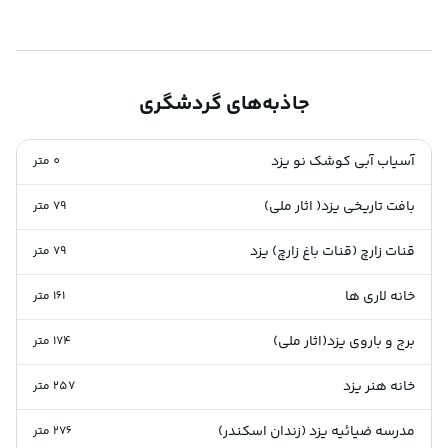
جاذبه‌های گردشگری
آسیاب آبی کوشک نو یزد
0
متر
بافت تاریخی یزد( اثار ملی)
79
متر
قنات زارچ (قنات باغ زارچ) یزد
79
متر
خانه لاری ها
161
متر
برج و باروی یزد(اثار ملی)
174
متر
خانه هنر یزد
257
متر
مدرسه ضیائیه یزد (زندان اسکندر)
276
متر