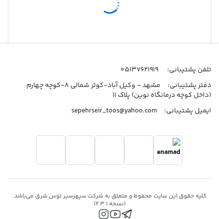
اطلاعات تماس
تلفن پشتیبانی:
05137621919
دفتر پشتیبانی:
مشهد - وکیل آباد-کوثر شمالی 8-کوچه چهارم
(داخل کوچه درمانگاه نوین) پلاک 11
ایمیل پشتیبانی:
sepehrseir_toos@yahoo.com
کلیه حقوق این سایت محفوظ و متعلق به شرکت
سپهرسیر توس شرق
می‌باشد.
(نسخه
2.3.1
)