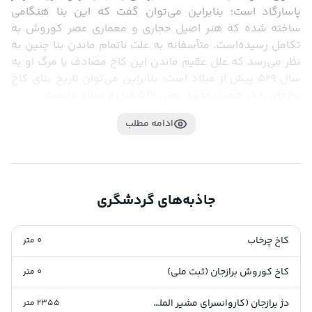
پاسارگاد است؛ بنابراین می‌توان گفت که این بنا هنگامی 
ساخته شده که هنر اصیل حجاری و معماری عصر کوروش به 
تکامل رسیده‌است. متأسفانه به علت ناتمام ماندن بنا چنین به 
نظر می‌رسد که علل عقیم ماندن این کاخ مصادف با مرگ او به 
سال ۵۲۹ پیش از میلاد است؛ بنابراین می‌توان تاریخ بنای کاخ 
برازجان را در همین حدود یعنی ۵۲۹ قبل از میلاد دانست.
ادامه مطلب
جاذبه‌های گردشگری
کاخ چرخاب
0
متر
کاخ کوروش برازجان (ثبت ملی)
0
متر
دژ برازجان (کاروانسرای مشیر الملک) (ثبت ملی)
2355
متر