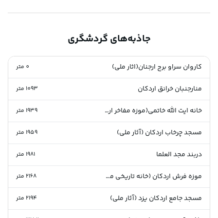
جاذبه‌های گردشگری
کاروان سراو برج ارجنان(اثار ملی)
0
متر
منارجنبان خرانق اردکان
1093
متر
خانه ایت الله خاتمی(موزه مفاخر اردکان)
1939
متر
مسجد چرخاب اردکان (آثار ملی)
1959
متر
دربند مجد العلما
1981
متر
موزه فرش اردکان (خانه تاریخی ملک افضلی)
2168
متر
مسجد جامع اردکان یزد (آثار ملی)
2194
متر