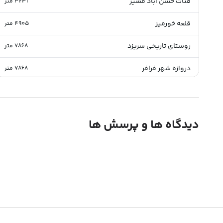
قنات حسن اباد مشیر
3231
متر
قلعه خورمیز
4905
متر
روستای تاریخی سریزد
7868
متر
دروازه شهر فرافر
7868
متر
دیدگاه ها و پرسش ها