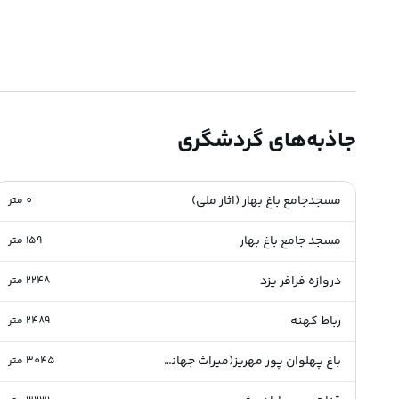
جاذبه‌های گردشگری
مسجدجامع باغ بهار (اثار ملی)
0
متر
مسجد جامع باغ بهار
159
متر
دروازه فرافر یزد
2248
متر
رباط کهنه
2489
متر
باغ پهلوان پور مهریز(میراث جهانی)
3045
متر