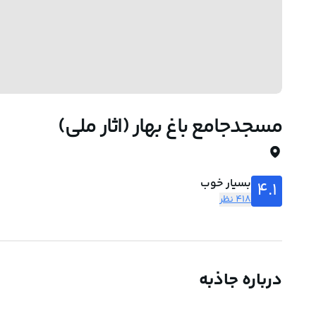
مسجدجامع باغ بهار (اثار ملی)
بسیار خوب
4.1
418 نظر
درباره جاذبه