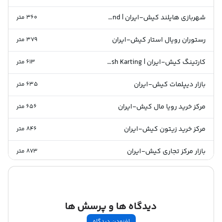
شهربازی هایلند کیش-ایران | Highland
360
متر
رستوران رویال استار کیش-ایران
379
متر
کارتینگ کیش-ایران | Kish Karting
613
متر
بازار دیپلمات کیش-ایران
635
متر
مرکز خرید رویا مال کیش-ایران
656
متر
مرکز خرید زیتون کیش-ایران
846
متر
بازار مرکز تجاری کیش-ایران
873
متر
گذر هنرمندان کیش-ایران | Artists Walkway
984
متر
پارک برفی پنگوئن کیش-ایران
985
متر
دیدگاه ها و پرسش ها
بازار پانیذ کیش-ایران
1024
متر
افزودن دیدگاه