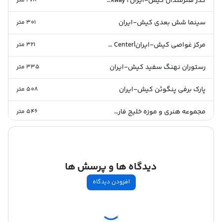
گذر هنرمندان کیش-ایران | Artists Walkway
278
متر
سینما شش بعدی کیش-ایران
301
متر
مرکز غواصی کیش-ایران|Kish Diving Center
321
متر
رستوران نهنگ سفید کیش-ایران
335
متر
پارک برفی پنگوئن کیش-ایران
508
متر
مجموعه هنری و موزه خلیج فارس کیش-ایران
546
متر
پارک ساحلی مرد ماهیگیر کیش-ایران
593
متر
مرکز خرید زیتون کیش-ایران
594
متر
دیدگاه ها و پرسش ها
اسکله تفریحی کیش-ایران
624
متر
افزودن دیدگاه
بازار دیپلمات کیش-ایران
695
متر