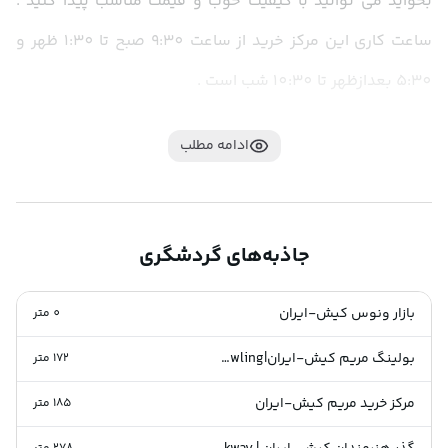
بخواید می توانید با کیفیت خوب و قیمت مناسب پیدا کنید . 
ساعت کاری این مرکز خرید از ساعت 9:30 صبح تا 1:30 ظهر و 
5:30 بعدازظهر تا 10:30 شب است . 
ادامه مطلب
جاذبه‌های گردشگری
بازار ونوس کیش-ایران
0
متر
بولینگ مریم کیش-ایران|Maryam Bowling
172
متر
مرکز خرید مریم کیش-ایران
185
متر