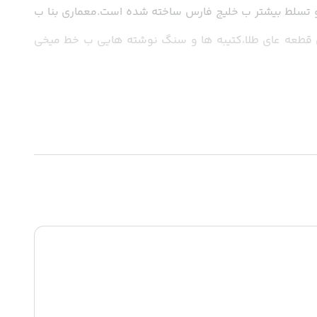
{ب معنای سنگ سیاه}کاخ زمستانی داریوش اول،ک بعنوان یک پایگاه نظامی برای هخامنشیان جهت دسترسی و تسلط بیشتر ب خلیج فارس ساخته شده است.معماری بنا ب 
سبک هخامنشی و شامل تالاری مستطیل شکل و ایوانی با دو ردیف ستون کوتاه تر،شبیه کاخ اپادانا است.اشیا با ارزشی شامل قطعه عای طلا،کتیبه ها و سنگ نوشته هایی ب خط میخی 