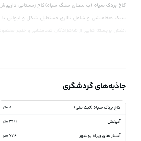
کاخ بردک سیاه 
،نقش برجسته هایی از شاهزادگان هخامنشی و خنجر مخصو
جاذبه‌های گردشگری
کاخ بردک سیاه (ثبت ملی)
0
متر
آبپخش
3662
متر
آبشار های زیراه بوشهر
7719
متر