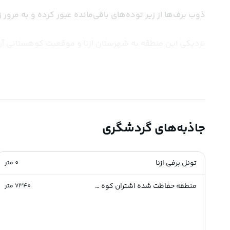
ذوب برف‌ها از زیر توده‌های باقی‌مانده عبور کرده و به مرور زمان، شکافی در دل برف پدید می‌آورد. این شکاف به مرور گسترش می‌یابد و به تونلی یخی با دهانه‌ای وسیع تبدیل می‌شود.
نزدیکی این منطقه به شهرستان ازنا و موقعیت کوهستانی آن باعث شده که هم بر
ویژگی‌های طبیعی و گردشگری
طول تقریبی تونل:
 بین ۸۰ تا ۱۲۰ متر (بسته به شرایط فصلی)
جاذبه‌های گردشگری
ارتفاع دهانه:
 حدود ۲ تا ۳ متر
تونل برفی ازنا
0
متر
جنس تونل:
 برف فشرده و یخ‌زده با دیواره‌هایی طبیعی
منطقه حفاظت شده اشتران کوه لرستان
7340
متر
مناسب برای:
 طبیعت‌گردی، عکاسی، ماجراجویی سبک
پوشش گیاهی اطراف:
 گون، بومادران، آویشن کوهی و گل‌های وحشی