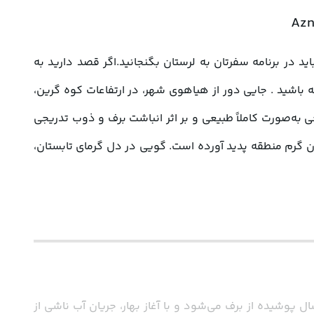
اگر دنبال تجربه‌ای متفاوت و تماشای پدیده‌ای کمیاب در دل طبیعت هستید، تونل برفی ازنا یکی از خاص‌ترین جاهایی‌ست که باید در برنامه سفرتان به لرستان بگنجانید.اگر قصد دارید به 
 آماده کرده‌ایم تا تجربه‌ای بی‌نظیر و به‌یادماندنی داشته باشید . جایی دور از هیاهوی شهر، در ارتفاعات کوه گرین، 
پدیده‌ای طبیعی و حیرت‌انگیز شکل گرفته که هر ساله مسافران و طبیعت‌گردهای زیادی را به سمت خود می‌کشاند. این تونل یخی به‌صورت کاملاً طبیعی و بر اثر انباشت برف و ذوب تدریجی 
آن به وجود آمده است. ساختاری که نه‌تنها از نظر ظاهری زیبا و متفاوت است، بلکه فضایی خنک، مرموز و تماشایی در دل تابستان گرم منطقه پدید آورده است. گویی در دل گرمای تابستان، 
، از توابع شهرستان ازنا قرار دارد. این ناحیه در فصل‌های سرد سال پوشیده از برف می‌شود و با آغاز بهار، جریان آب ناشی از 