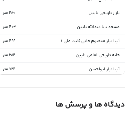
بازار تاریخی نایین
280
متر
مسجد بابا عبدالله نایین
407
متر
آب انبار معصوم خانی (ثبت ملی )
499
متر
خانه تاریخی امامی نایین
682
متر
آب انبار ابولحسن
724
متر
غار اژدها
804
متر
آب انبار نوگاباد
812
متر
دیدگاه ها و پرسش ها
حمام قدیمی نو آباد
1081
متر
آسیاب آبی ریگاره نایین
1589
متر
آب انبار فیض (ثبت ملی )
1707
متر