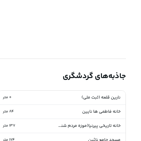
جاذبه‌های گردشگری
نارین قلعه (ثبت ملی)
0
متر
خانه فاطمی ها نایین
84
متر
خانه تاریخی پیرنیا(موزه مردم شناسی کویر) (ثبت ملی )
137
متر
مسجد جامع نائین
174
متر